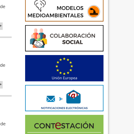
 de
>
 de
>
 de