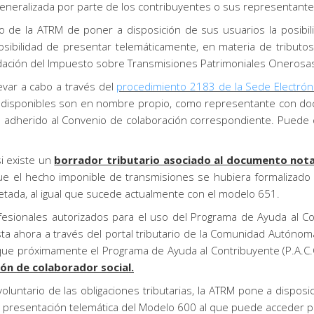
eralizada por parte de los contribuyentes o sus representante
o de la ATRM de poner a disposición de sus usuarios la posibil
 posibilidad de presentar telemáticamente, en materia de tribut
dación del Impuesto sobre Transmisiones Patrimoniales Onerosas 
evar a cabo a través del
procedimiento 2183 de la Sede Electrón
 disponibles son en nombre propio, como representante con doc
n adherido al Convenio de colaboración correspondiente. Puede 
i existe un
borrador tributario asociado al documento nota
que el hecho imponible de transmisiones se hubiera formalizado 
letada, al igual que sucede actualmente con el modelo 651.
esionales autorizados para el uso del Programa de Ayuda al Con
a ahora a través del portal tributario de la Comunidad Autónoma
e que próximamente el Programa de Ayuda al Contribuyente (P.A.C
ón de colaborador social.
 voluntario de las obligaciones tributarias, la ATRM pone a dispo
a presentación telemática del Modelo 600 al que puede acceder