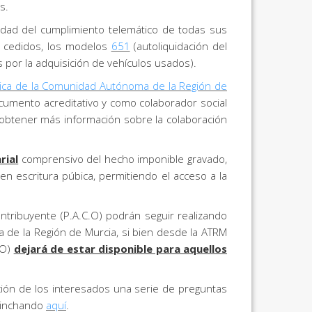
s.
idad del cumplimiento telemático de todas sus
os cedidos, los modelos
651
(autoliquidación del
por la adquisición de vehículos usados).
ica de la Comunidad Autónoma de la Región de
umento acreditativo y como colaborador social
obtener más información sobre la colaboración
rial
comprensivo del hecho imponible gravado,
en escritura púbica, permitiendo el acceso a la
tribuyente (P.A.C.O) podrán seguir realizando
 de la Región de Murcia, si bien desde la ATRM
.O)
dejará de estar disponible para aquellos
sición de los interesados una serie de preguntas
 pinchando
aquí
.