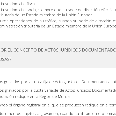
a su domicilio fiscal.
a su domicilio social, siempre que su sede de dirección efectiva (
 tributaria de un Estado miembro de la Unión Europea.
urcia operaciones de su tráfico, cuando su sede de dirección ef
 Administración tributaria de un Estado miembro de la Unión Europ
POR EL CONCEPTO DE ACTOS JURÍDICOS DOCUMENTADOS
OSAS?
ios gravados por la cuota fija de Actos Jurídicos Documentados, au
ios gravados por la cuota variable de Actos Jurídicos Documentado
otación radique en la Región de Murcia.
ndo el órgano registral en el que se produzcan radique en el terri
ocumentos sujetos a gravamen, cuando su libramiento o emisión