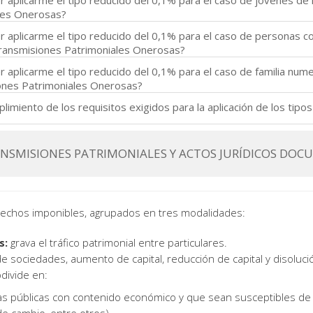
r aplicarme el tipo reducido del 0,1% para el caso de jóvenes d
les Onerosas?
r aplicarme el tipo reducido del 0,1% para el caso de personas c
ransmisiones Patrimoniales Onerosas?
 aplicarme el tipo reducido del 0,1% para el caso de familia num
nes Patrimoniales Onerosas?
limiento de los requisitos exigidos para la aplicación de los tipo
ANSMISIONES PATRIMONIALES Y ACTOS JURÍDICOS DOCU
s hechos imponibles, agrupados en tres modalidades:
s:
grava el tráfico patrimonial entre particulares.
e sociedades, aumento de capital, reducción de capital y disolució
divide en:
ras públicas con contenido económico y que sean susceptibles de i