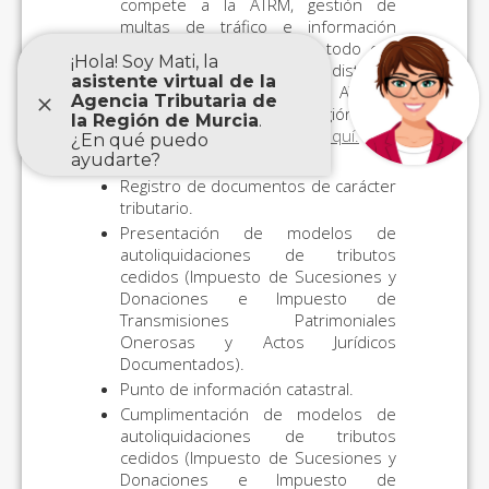
compete a la ATRM, gestión de
multas de tráfico e información
catastral de tipo general, todo ello
de conformidad con los distintos
convenios suscritos por la ATRM y
los Ayuntamientos de la Región, para
más información
consultar aquí.
Obtención Cl@ve PIN.
Registro de documentos de carácter
tributario.
Presentación de modelos de
autoliquidaciones de tributos
cedidos (Impuesto de Sucesiones y
Donaciones e Impuesto de
Transmisiones Patrimoniales
Onerosas y Actos Jurídicos
Documentados).
Punto de información catastral.
Cumplimentación de modelos de
autoliquidaciones de tributos
cedidos (Impuesto de Sucesiones y
Donaciones e Impuesto de