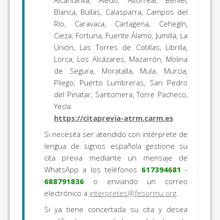
Alcantarilla, Aledo, Altorreal, Beniel,
Blanca, Bullas, Calasparra, Campos del
Río, Caravaca, Cartagena, Cehegín,
Cieza, Fortuna, Fuente Álamo, Jumilla, La
Unión, Las Torres de Cotillas, Librilla,
Lorca, Los Alcázares, Mazarrón, Molina
de Segura, Moratalla, Mula, Murcia,
Pliego, Puerto Lumbreras, San Pedro
del Pinatar, Santomera, Torre Pacheco,
Yecla:
https://citaprevia-atrm.carm.es
Si necesita ser atendido con intérprete de
lengua de signos española gestione su
cita previa mediante un mensaje de
WhatsApp a los teléfonos
617394681
-
688791836
o enviando un correo
electrónico a
interpretes@fesormu.org
.
Si ya tiene concertada su cita y desea