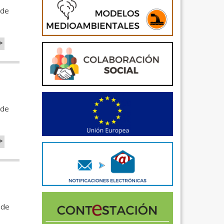
 de
>
 de
>
 de