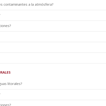
s contaminantes a la atmósfera?
?
ciones?
ORALES
uas litorales?
?
ciones?