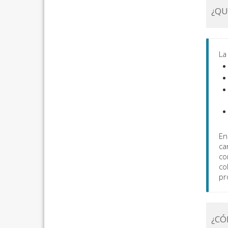
¿QU
La
En
ca
co
co
pr
¿CÓ