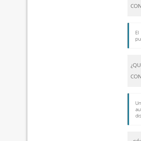
CON
El
pu
¿QU
CON
Un
au
di