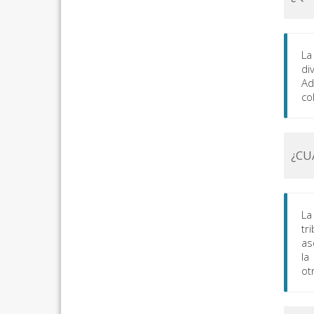
La
di
Ad
co
¿CU
La
tr
as
la
ot