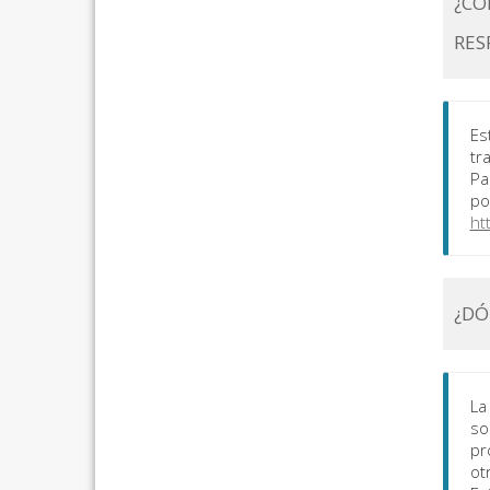
¿CÓ
RES
Es
tr
Pa
po
ht
¿DÓ
La
so
pr
ot