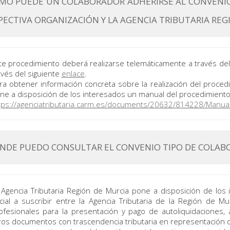
MO PUEDE UN COLABORADOR ADHERIRSE AL CONVENIO
PECTIVA ORGANIZACIÓN Y LA AGENCIA TRIBUTARIA REG
te procedimiento deberá realizarse telemáticamente a través del 
avés del siguiente
enlace
.
ra obtener información concreta sobre la realización del procedi
ne a disposición de los interesados un manual del procedimiento
tps://agenciatributaria.carm.es/documents/20632/814228/Manu
NDE PUEDO CONSULTAR EL CONVENIO TIPO DE COLABO
 Agencia Tributaria Región de Murcia pone a disposición de los 
cial a suscribir entre la Agencia Tributaria de la Región de M
ofesionales para la presentación y pago de autoliquidaciones,
ros documentos con trascendencia tributaria en representación 