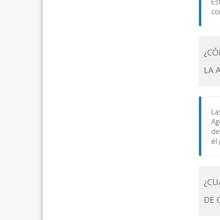
Es
co
¿CÓ
LA 
La
Ag
de
él
¿CU
DE 