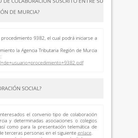
 DE COLABORACIÓN SUSCRITO ENTRE SU
IÓN DE MURCIA?
procedimiento 9382, el cual podrá iniciarse a
miento la Agencia Tributaria Región de Murcia
:
al+de+usuario+procedimiento+9382.pdf
RACIÓN SOCIAL?
interesados el convenio tipo de colaboración
urcia y determinadas asociaciones o colegios
 así como para la presentación telemática de
de terceras personas en el siguiente
enlace
.