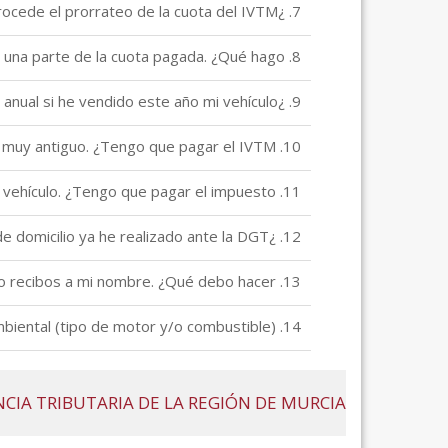
7. ¿Cuándo procede el prorrateo de la cuota del IVTM?
8. Tengo derecho a la devolución de una parte de la cuota pagada. ¿Qué hago?
9. ¿Por qué debo pagar el recibo anual si he vendido este año mi vehículo?
10. Mi vehículo es muy antiguo. ¿Tengo que pagar el IVTM?
11. Si no utilizo nunca mi vehículo. ¿Tengo que pagar el impuesto?
12. ¿Qué debo hacer si me siguen pasando los recibos al cobro de un vehículo cuya transferencia, baja o cambio de domicilio ya he realizado ante la DGT?
13. Entregué mi vehículo en una casa de compraventa o en un desguace y siguen saliendo recibos a mi nombre. ¿Qué debo hacer?
14. Bonificaciones de tipo medioambiental (tipo de motor y/o combustible)
CIA TRIBUTARIA DE LA REGIÓN DE MURCIA