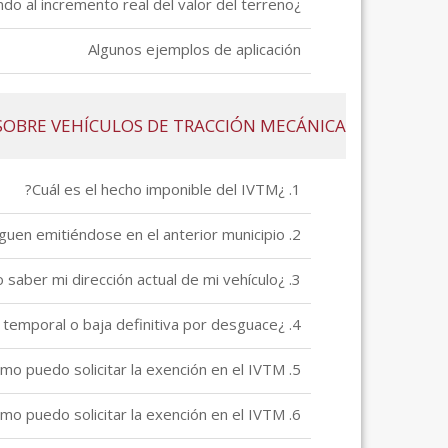
¿Cómo se calcula la base imponible del impuesto atendiendo al incremento real del valor del terreno?
Algunos ejemplos de aplicación
SOBRE VEHÍCULOS DE TRACCIÓN MECÁNICA
1. ¿Cuál es el hecho imponible del IVTM?
2. He cambiado mi municipio de residencia. ¿Por qué los recibos del IVTM siguen emitiéndose en el anterior municipio?
3. ¿Cómo puedo saber mi dirección actual de mi vehículo?
4. ¿Qué debo hacer en caso de venta, baja temporal o baja definitiva por desguace?
5. Tengo una discapacidad ¿Cómo puedo solicitar la exención en el IVTM?
6. Tengo un vehículo destinado a la actividad agrícola. ¿Cómo puedo solicitar la exención en el IVTM?