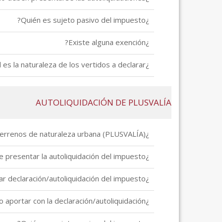
¿Quién es sujeto pasivo del impuesto?
¿Existe alguna exención?
¿Cuál es la naturaleza de los vertidos a declarar?
AUTOLIQUIDACIÓN DE PLUSVALÍA
¿Qué es el impuesto sobre el incremento del valor de los terrenos de naturaleza urbana (PLUSVALÍA)?
¿Cómo y dónde presentar la autoliquidación del impuesto?
¿Cuál es el plazo para presentar declaración/autoliquidación del impuesto?
¿Qué documentación debo aportar con la declaración/autoliquidación?