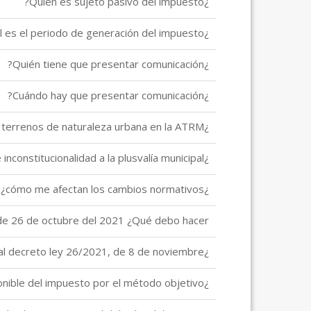
¿Quién es sujeto pasivo del impuesto?
¿Cuál es el periodo de generación del impuesto?
¿Quién tiene que presentar comunicación?
¿Cuándo hay que presentar comunicación?
¿Cuándo debo presentar mi declaración/autoliquidación del impuesto sobre el incremento del valor de los terrenos de naturaleza urbana en la ATRM?
¿Cómo afecta la declaración de inconstitucionalidad a la plusvalía municipal?
¿Qué ocurre si he vendido mi casa durante estos últimos meses del año? ¿cómo me afectan los cambios normativos?
 de 26 de octubre del 2021 ¿Qué debo hacer?
¿Cuáles son las principales modificaciones introducidas con el real decreto ley 26/2021, de 8 de noviembre?
¿Cómo se calcula la base imponible del impuesto por el método objetivo?