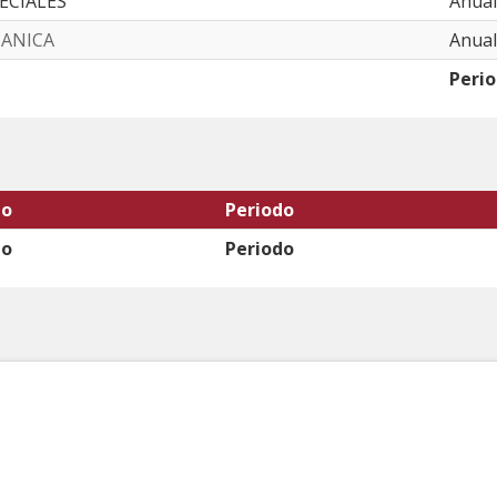
PECIALES
Anual
CANICA
Anual
Peri
to
Periodo
to
Periodo