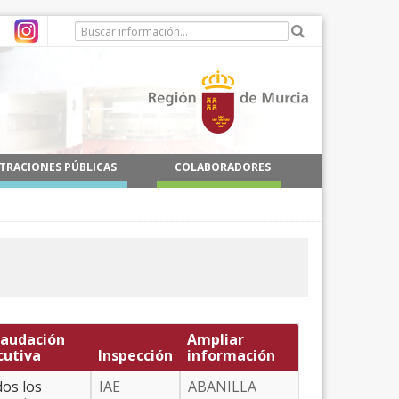
TRACIONES PÚBLICAS
COLABORADORES
audación
Ampliar
cutiva
Inspección
información
os los
IAE
ABANILLA