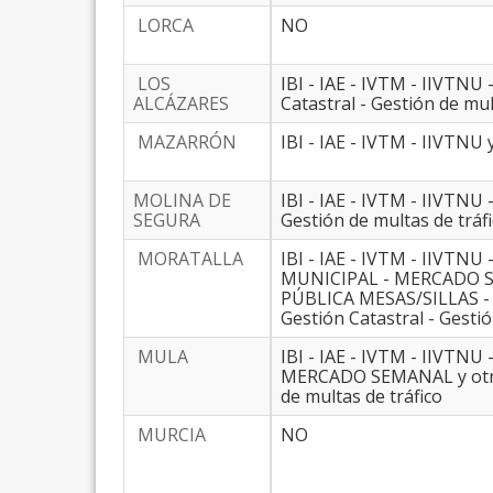
LORCA
NO
LOS
IBI - IAE - IVTM - IIVTNU
ALCÁZARES
Catastral - Gestión de mul
MAZARRÓN
IBI - IAE - IVTM - IIVTNU 
MOLINA DE
IBI - IAE - IVTM - IIVTNU
SEGURA
Gestión de multas de tráf
MORATALLA
IBI - IAE - IVTM - IIVT
MUNICIPAL - MERCADO S
PÚBLICA MESAS/SILLAS - 
Gestión Catastral - Gestió
MULA
IBI - IAE - IVTM - IIVT
MERCADO SEMANAL y otros 
de multas de tráfico
MURCIA
NO