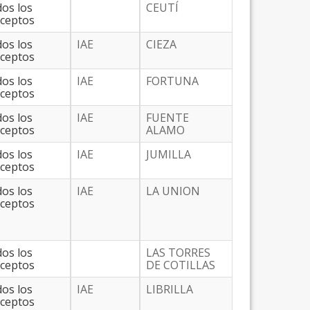
os los
CEUTÍ
ceptos
os los
IAE
CIEZA
ceptos
os los
IAE
FORTUNA
ceptos
os los
IAE
FUENTE
ceptos
ALAMO
os los
IAE
JUMILLA
ceptos
os los
IAE
LA UNION
ceptos
os los
LAS TORRES
ceptos
DE COTILLAS
os los
IAE
LIBRILLA
ceptos