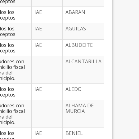
ceptos
os los
IAE
ABARAN
ceptos
os los
IAE
AGUILAS
ceptos
os los
IAE
ALBUDEITE
ceptos
dores con
ALCANTARILLA
cilio fiscal
ra del
icipio.
os los
IAE
ALEDO
ceptos
dores con
ALHAMA DE
cilio fiscal
MURCIA
ra del
icipio.
os los
IAE
BENIEL
ceptos