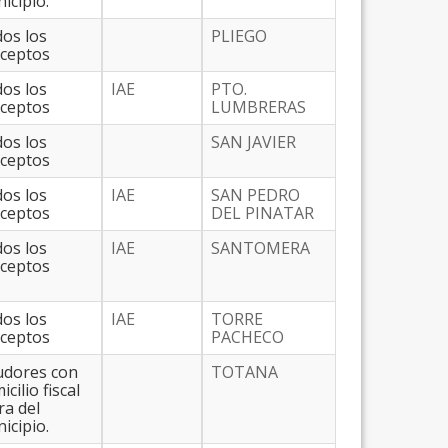
icipio.
os los
PLIEGO
ceptos
os los
IAE
PTO.
ceptos
LUMBRERAS
os los
SAN JAVIER
ceptos
os los
IAE
SAN PEDRO
ceptos
DEL PINATAR
os los
IAE
SANTOMERA
ceptos
os los
IAE
TORRE
ceptos
PACHECO
dores con
TOTANA
cilio fiscal
ra del
icipio.