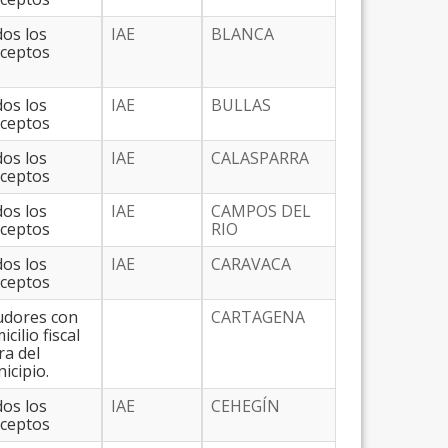
os los
IAE
BLANCA
ceptos
os los
IAE
BULLAS
ceptos
os los
IAE
CALASPARRA
ceptos
os los
IAE
CAMPOS DEL
ceptos
RIO
os los
IAE
CARAVACA
ceptos
dores con
CARTAGENA
cilio fiscal
ra del
icipio.
os los
IAE
CEHEGÍN
ceptos