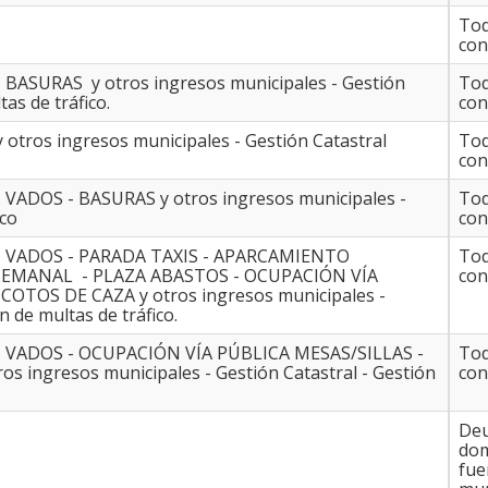
Tod
con
 - BASURAS y otros ingresos municipales - Gestión
Tod
tas de tráfico.
con
y otros ingresos municipales - Gestión Catastral
Tod
con
 - VADOS - BASURAS y otros ingresos municipales -
Tod
ico
con
NU - VADOS - PARADA TAXIS - APARCAMIENTO
Tod
EMANAL - PLAZA ABASTOS - OCUPACIÓN VÍA
con
COTOS DE CAZA y otros ingresos municipales -
n de multas de tráfico.
NU - VADOS - OCUPACIÓN VÍA PÚBLICA MESAS/SILLAS -
Tod
ingresos municipales - Gestión Catastral - Gestión
con
Deu
domi
fue