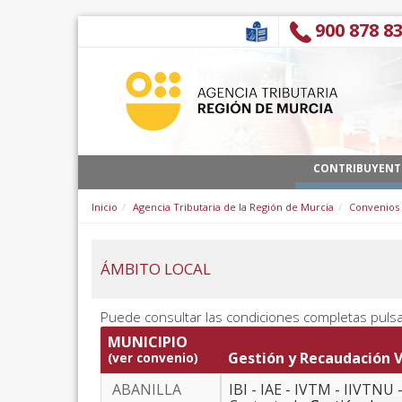
Ugrás a tartalomhoz
900 878 8
CONTRIBUYENT
Inicio
Agencia Tributaria de la Región de Murcia
Convenios
ÁMBITO LOCAL
Puede consultar las condiciones completas puls
MUNICIPIO
Gestión y Recaudación V
(ver convenio)
ABANILLA
IBI - IAE - IVTM - IIVTNU