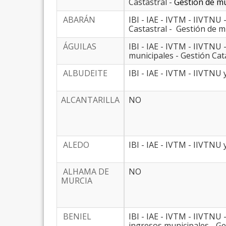
Castastral -
Gestión de mu
ABARÁN
IBI - IAE - IVTM - IIVTNU
Castastral - Gestión de mu
ÁGUILAS
IBI - IAE - IVTM - IIVT
municipales - Gestión Cata
ALBUDEITE
IBI - IAE - IVTM - IIVTNU 
ALCANTARILLA
NO
ALEDO
IBI - IAE - IVTM - IIVTNU
ALHAMA DE
NO
MURCIA
BENIEL
IBI - IAE - IVTM - IIVT
ingresos municipales - Ges