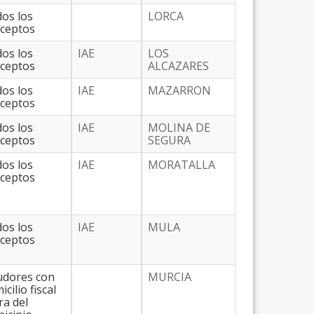
os los
LORCA
ceptos
os los
IAE
LOS
ceptos
ALCAZARES
os los
IAE
MAZARRON
ceptos
os los
IAE
MOLINA DE
ceptos
SEGURA
os los
IAE
MORATALLA
ceptos
os los
IAE
MULA
ceptos
dores con
MURCIA
cilio fiscal
ra del