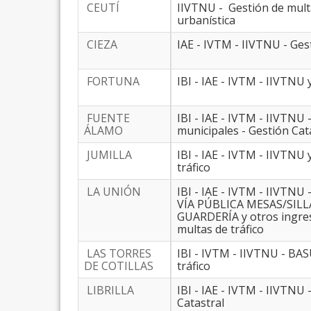
CEUTÍ
IIVTNU - Gestión de multa
urbanística
CIEZA
IAE - IVTM - IIVTNU - Ges
FORTUNA
IBI - IAE - IVTM - IIVTNU 
FUENTE
IBI - IAE - IVTM - IIVT
ÁLAMO
municipales - Gestión Cata
JUMILLA
IBI - IAE - IVTM - IIVTNU
tráfico
LA UNIÓN
IBI - IAE - IVTM - IIVT
VÍA PÚBLICA MESAS/SIL
GUARDERÍA y otros ingres
multas de tráfico
LAS TORRES
IBI - IVTM - IIVTNU - BAS
DE COTILLAS
tráfico
LIBRILLA
IBI - IAE - IVTM - IIVTNU
Catastral