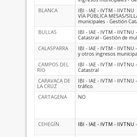
BLANCA
IBI - IAE - IVTM - IIVT
VÍA PÚBLICA MESAS/SILL
municipales - Gestión Cat
BULLAS
IBI - IAE - IVTM - IIVTNU
Catastral - Gestión de mul
CALASPARRA
IBI - IAE - IVTM - IIVT
y otros ingresos municipal
CAMPOS DEL
IBI - IAE - IVTM - IIVTNU
RÍO
Catastral
CARAVACA DE
IBI - IAE - IVTM - IIVTNU
LA CRUZ
tráfico.
CARTAGENA
NO
CEHEGÍN
IBI - IAE - IVTM - IIVTNU