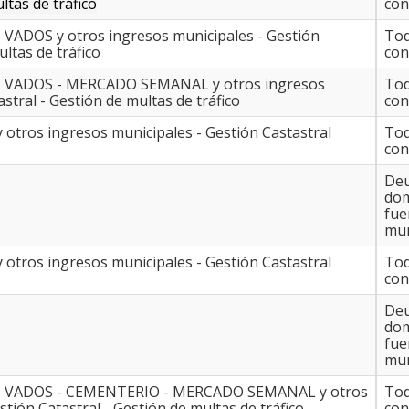
ltas de tráfico
con
 - VADOS y otros ingresos municipales - Gestión
Tod
ltas de tráfico
con
NU - VADOS - MERCADO SEMANAL y otros ingresos
Tod
stral - Gestión de multas de tráfico
con
y otros ingresos municipales - Gestión Castastral
Tod
con
Deu
domi
fue
mun
 y otros ingresos municipales - Gestión Castastral
Tod
con
Deu
domi
fue
mun
NU - VADOS - CEMENTERIO - MERCADO SEMANAL y otros
Tod
tión Catastral - Gestión de multas de tráfico
con