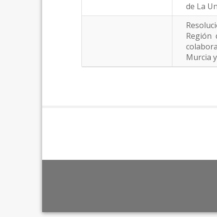
de La Un
Resoluci
Región 
colabora
Murcia y