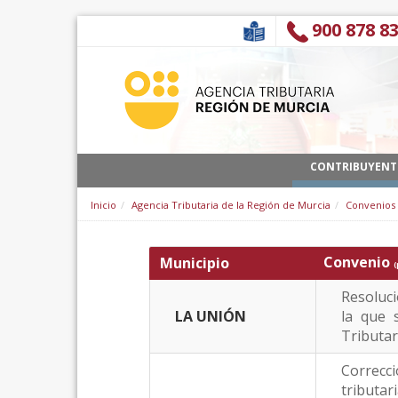
Saltar al contenido
900 878 8
CONTRIBUYENT
Inicio
Agencia Tributaria de la Región de Murcia
Convenios
Convenio
Municipio
(
Resoluci
LA UNIÓN
la que 
Tributar
Correcc
tributar