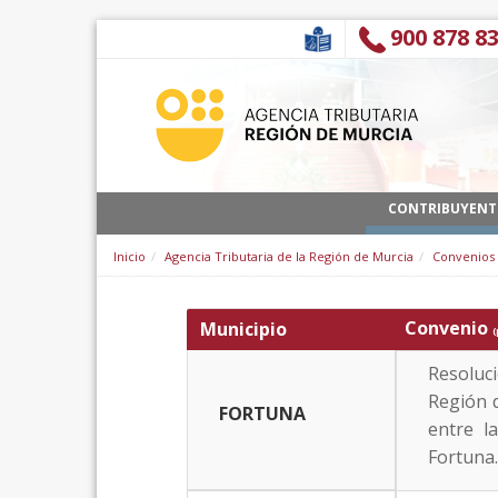
Saltar al contenido
900 878 8
CONTRIBUYENT
Inicio
Agencia Tributaria de la Región de Murcia
Convenios
Convenio
Municipio
(
Resoluci
Región d
FORTUNA
entre l
Fortuna.