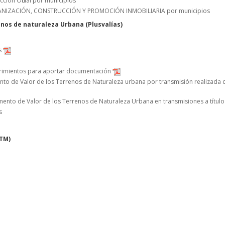
cción Oficial por municipios
 URBANIZACIÓN, CONSTRUCCIÓN Y PROMOCIÓN INMOBILIARIA por municipios
enos de naturaleza Urbana (Plusvalías)
s
erimientos para aportar documentación
ento de Valor de los Terrenos de Naturaleza urbana por transmisión realizada 
remento de Valor de los Terrenos de Naturaleza Urbana en transmisiones a títul
s
VTM)