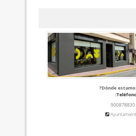
900878830
Ayuntamien