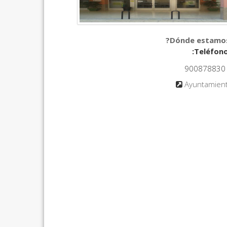
900878830
Ayuntamien