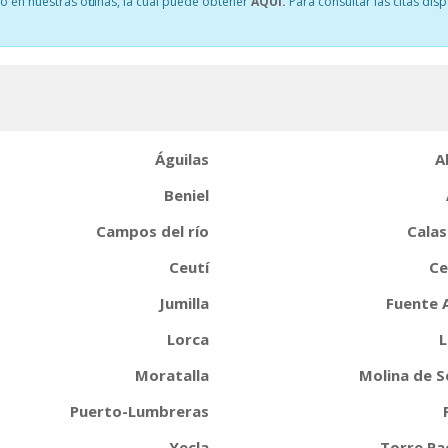
o en nuestras oficinas, la cual puede obtener
AQUÍ.
Para consultar las citas dis
Águilas
A
Beniel
Campos del río
Calas
Ceutí
Ce
Jumilla
Fuente 
Lorca
L
Moratalla
Molina de 
Puerto-Lumbreras
Yecla
Torre Pa