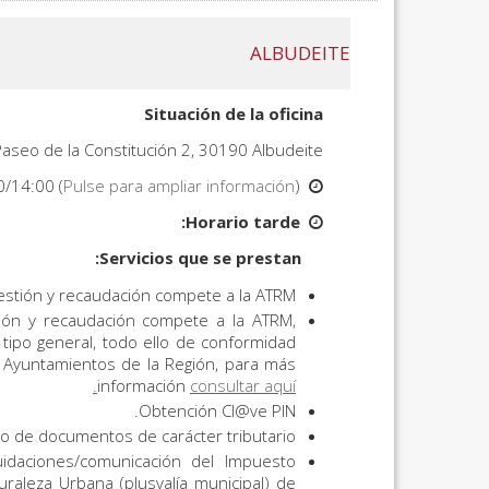
ALBUDEITE
Situación de la oficina
Paseo de la Constitución 2, 30190 Albudeite
0/14:00 (
Pulse para ampliar información
).
Horario mañana:
Horario tarde:
Servicios que se prestan:
estión y recaudación compete a la ATRM.
tión y recaudación compete a la ATRM,
 tipo general, todo ello de conformidad
s Ayuntamientos de la Región, para más
información
consultar aquí.
Obtención Cl@ve PIN.
ro de documentos de carácter tributario.
idaciones/comunicación del Impuesto
raleza Urbana (plusvalía municipal) de