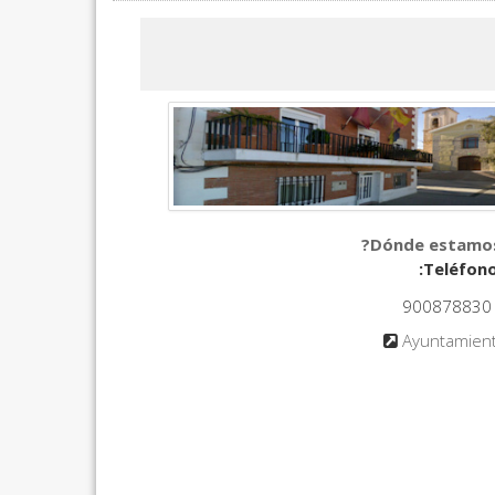
900878830
Ayuntamien