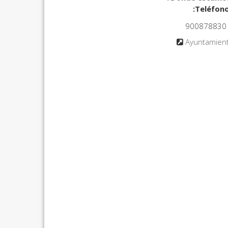
900878830
Ayuntamien