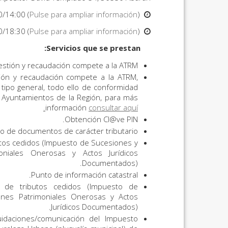
0/14:00 (
Pulse para ampliar información
).
Horario mañana:
0/18:30 (
Pulse para ampliar información
).
Horario tarde:
Servicios que se prestan:
estión y recaudación compete a la ATRM.
tión y recaudación compete a la ATRM,
 tipo general, todo ello de conformidad
s Ayuntamientos de la Región, para más
información
consultar aquí.
Obtención Cl@ve PIN.
ro de documentos de carácter tributario.
utos cedidos (Impuesto de Sucesiones y
niales Onerosas y Actos Jurídicos
Documentados).
Punto de información catastral.
 de tributos cedidos (Impuesto de
nes Patrimoniales Onerosas y Actos
Jurídicos Documentados).
idaciones/comunicación del Impuesto