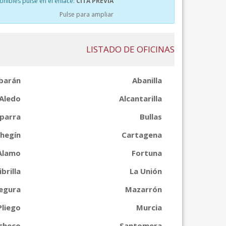
ponibles pulse en el enlace:
CITA PREVIA
Pulse para ampliar
LISTADO DE OFICINAS
barán
Abanilla
Aledo
Alcantarilla
parra
Bullas
hegín
Cartagena
Alamo
Fortuna
ibrilla
La Unión
Segura
Mazarrón
Pliego
Murcia
checo
Santomera