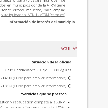
raleza Urbana (plusvalía municipal) de
ados en municipios donde la ATRM tiene
 sobre dichos impuesto, para ampliar
í
Autoliquidación IIVTNU - ATRM (carm.es)
Información de interés del municipio
ÁGUILAS
Situación de la oficina
Calle Floridablanca 9, Bajo 30880 Águilas
0/14:00 (
Pulse para ampliar información
).
Horario mañana:
0/18:30 (
Pulse para ampliar información
).
Horario tarde:
Servicios que se prestan:
estión y recaudación compete a la ATRM.
tión y recaudación compete a la ATRM,