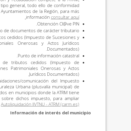
 tipo general, todo ello de conformidad
s Ayuntamientos de la Región, para más
información
consultar aquí.
Obtención Cl@ve PIN.
ro de documentos de carácter tributario.
utos cedidos (Impuesto de Sucesiones y
niales Onerosas y Actos Jurídicos
Documentados).
Punto de información catastral.
 de tributos cedidos (Impuesto de
nes Patrimoniales Onerosas y Actos
Jurídicos Documentados).
idaciones/comunicación del Impuesto
raleza Urbana (plusvalía municipal) de
ados en municipios donde la ATRM tiene
 sobre dichos impuesto, para ampliar
í
Autoliquidación IIVTNU - ATRM (carm.es)
Información de interés del municipio