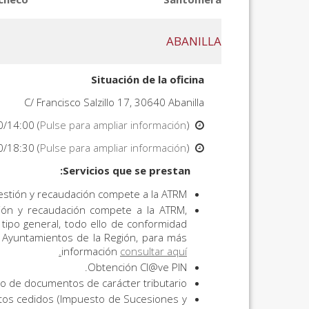
ABANILLA
Situación de la oficina
C/ Francisco Salzillo 17, 30640 Abanilla
0/14:00 (
Pulse para ampliar información
).
Horario mañana:
0/18:30 (
Pulse para ampliar información
).
Horario tarde:
Servicios que se prestan:
estión y recaudación compete a la ATRM.
tión y recaudación compete a la ATRM,
 tipo general, todo ello de conformidad
s Ayuntamientos de la Región, para más
información
consultar aquí.
Obtención Cl@ve PIN.
ro de documentos de carácter tributario.
utos cedidos (Impuesto de Sucesiones y