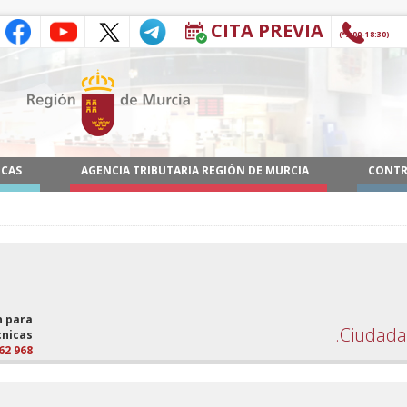
CITA PREVIA
(9:00-18:30*)
ICAS
AGENCIA TRIBUTARIA REGIÓN DE MURCIA
CONTR
n para
Ciudada
cnicas
968 362 000 y 012 *