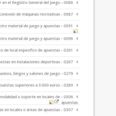
0086 - Inscripción de empresas relacionadas con las máquinas recreativas y azar en el Registro General del Juego
0087 - Interconexión de máquinas recreativas
0091 - Modificación de la homologación e inscripción en el registro de modelos de máquinas recreativas y de azar y otro material de juego y apuestas
0096 - Homologación e inscripción en el registro de modelos de máquinas recreativas y de azar y otro material de juego y apuestas
0261 - Autorización de apertura y funcionamiento de local especifico de apuestas
0267 - Autorización de apertura y funcionamiento de áreas de apuestas en instalaciones deportivas
0279 - Autorización para realizar apuestas en casinos, bingos y salones de juego
0289 - Declaración de premios de apuestas superiores a 3.000 euros
a modalidad o soporte en locales de
apuestas
0307 - Comunicación de emplazamiento para la instalación de máquinas auxiliares de apuestas en locales o áreas de apuestas