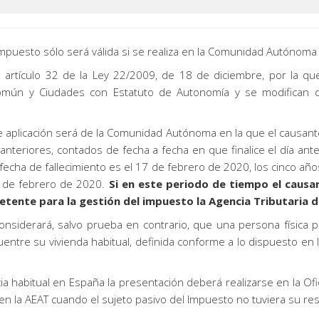
 impuesto sólo será válida si se realiza en la Comunidad Autónom
 artículo 32 de la Ley 22/2009, de 18 de diciembre, por la que
n y Ciudades con Estatuto de Autonomía y se modifican det
a de aplicación será de la Comunidad Autónoma en la que el caus
anteriores, contados de fecha a fecha en que finalice el día ant
 fecha de fallecimiento es el 17 de febrero de 2020, los cinco añ
6 de febrero de 2020.
Si en este periodo de tiempo el caus
etente para la gestión del impuesto la Agencia Tributaria d
nsiderará, salvo prueba en contrario, que una persona física 
ntre su vivienda habitual, definida conforme a lo dispuesto en 
a habitual en España la presentación deberá realizarse en la Ofic
n la AEAT cuando el sujeto pasivo del Impuesto no tuviera su res