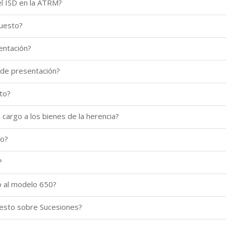
el ISD en la ATRM?
puesto?
entación?
 de presentación?
to?
 cargo a los bienes de la herencia?
to?
?
o al modelo 650?
uesto sobre Sucesiones?