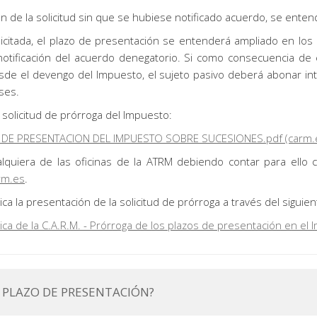
 de la solicitud sin que se hubiese notificado acuerdo, se enten
citada, el plazo de presentación se entenderá ampliado en los d
notificación del acuerdo denegatorio. Si como consecuencia de e
de el devengo del Impuesto, el sujeto pasivo deberá abonar in
ses.
solicitud de prórroga del Impuesto:
DE PRESENTACION DEL IMPUESTO SOBRE SUCESIONES.pdf (carm.
alquiera de las oficinas de la ATRM debiendo contar para ello
arm.es
.
ca la presentación de la solicitud de prórroga a través del siguie
ica de la C.A.R.M. - Prórroga de los plazos de presentación en e
L PLAZO DE PRESENTACIÓN?