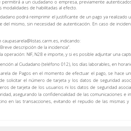
e permitirá a un ciudadano o empresa, previamente autenticado
s modalidades de habilitadas al efecto.
dano podrá reimprimir el justificante de un pago ya realizado uti
e del mismo, sin necesidad de autenticación. En caso de inciden
ón caupasarela@listas.carm.es, indicando:
Breve descripción de la incidencia”.
la operación: NIF, N28 e importe, y si es posible adjuntar una capt
ención al Ciudadano (teléfono 012), los días laborables, en horar
sarela de Pagos en el momento de efectuar el pago, se hace una 
de solicitar el número de tarjeta y los datos de seguridad asoc
os de tarjeta de los usuarios ni los datos de seguridad asoci
uridad, asegurando la confidencialidad de las comunicaciones e
stino en las transacciones, evitando el repudio de las mismas y