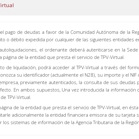
irtual
 el pago de deudas a favor de la Comunidad Autónoma de la Regió
ito o débito expedida por cualquier de las siguientes entidades e
 autoliquidaciones, el ordenante deberá autenticarse en la Sed
 la página de la entidad que presta el servicio de TPV-Virtual.
e liquidación, podrá acceder al TPV-Virtual a través del formul
nozca su identificador (actualmente el N28), su importe y el NIF 
mpresa, previamente autenticados, la consulta de sus deudas p
fecto. En ambos supuestos, Una vez introducida la información del
 de TPV-Virtual.
ágina de la entidad que presta el servicio de TPV-Virtual, en ésta 
itarle adicionalmente la entidad financiera emisora de su tarjeta
los sistemas de información de la Agencia Tributaria de la Regió