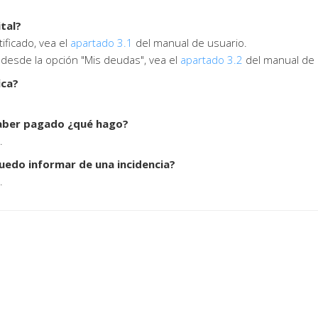
ital?
ificado, vea el
apartado 3.1
del manual de usuario.
ar desde la opción "Mis deudas", vea el
apartado 3.2
del manual de 
fica?
 haber pagado ¿qué hago?
.
uedo informar de una incidencia?
.