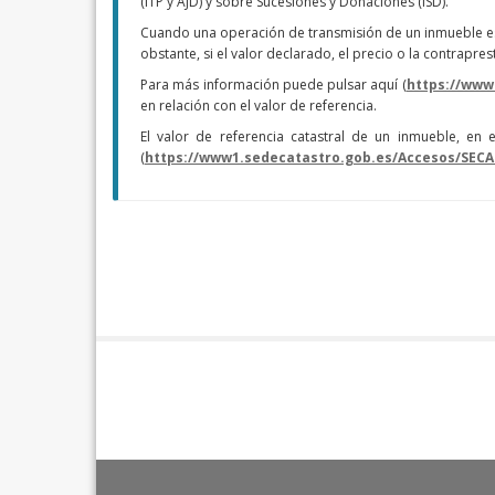
(ITP y AJD) y sobre Sucesiones y Donaciones (ISD).
Cuando una operación de transmisión de un inmueble est
obstante, si el valor declarado, el precio o la contrap
Para más información puede pulsar aquí (
https://www
en relación con el valor de referencia.
El valor de referencia catastral de un inmueble, en
(
https://www1.sedecatastro.gob.es/Accesos/SECA