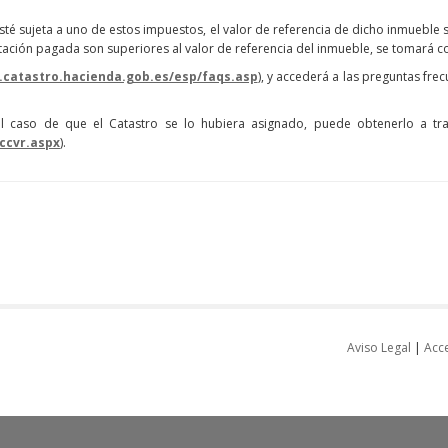
é sujeta a uno de estos impuestos, el valor de referencia de dicho inmueble 
restación pagada son superiores al valor de referencia del inmueble, se tomar
.catastro.hacienda.gob.es/esp/faqs.asp
), y accederá a las preguntas fr
 el caso de que el Catastro se lo hubiera asignado, puede obtenerlo a tr
ccvr.aspx
).
Aviso Legal
|
Acce