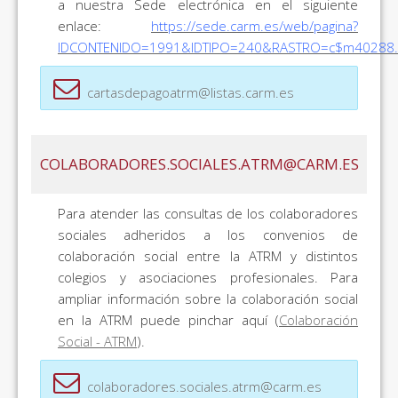
a nuestra Sede electrónica en el siguiente
enlace:
https://sede.carm.es/web/pagina?
IDCONTENIDO=1991&IDTIPO=240&RASTRO=c$m40288.
cartasdepagoatrm@listas.carm.es
COLABORADORES.SOCIALES.ATRM@CARM.ES
Para atender las consultas de los colaboradores
sociales adheridos a los convenios de
colaboración social entre la ATRM y distintos
colegios y asociaciones profesionales. Para
ampliar información sobre la colaboración social
en la ATRM puede pinchar aquí (
Colaboración
Social - ATRM
).
colaboradores.sociales.atrm@carm.es