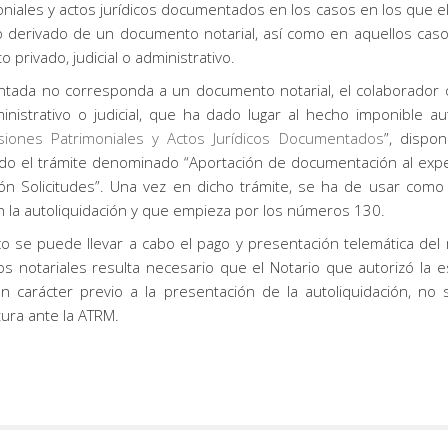
niales y actos jurídicos documentados en los casos en los que el
 derivado de un documento notarial, así como en aquellos caso
privado, judicial o administrativo.
entada no corresponda a un documento notarial, el colaborador 
istrativo o judicial, que ha dado lugar al hecho imponible au
siones Patrimoniales y Actos Jurídicos Documentados
”, dispo
zando el trámite denominado “Aportación de documentación al exp
ón Solicitudes”. Una vez en dicho trámite, se ha de usar como 
 la autoliquidación y que empieza por los números 130.
 se puede llevar a cabo el pago y presentación telemática del m
notariales resulta necesario que el Notario que autorizó la esc
con carácter previo a la presentación de la autoliquidación, n
tura ante la ATRM.