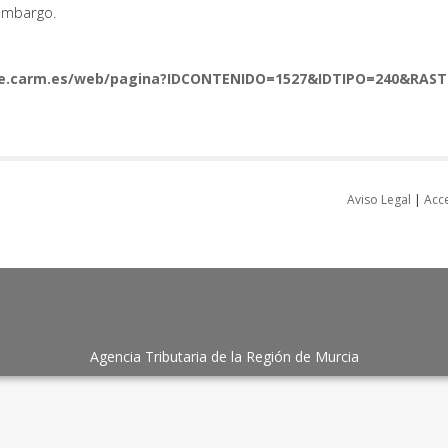
 embargo.
de.carm.es/web/pagina?IDCONTENIDO=1527&IDTIPO=240&RAS
Aviso Legal
|
Acce
Agencia Tributaria de la Región de Murcia