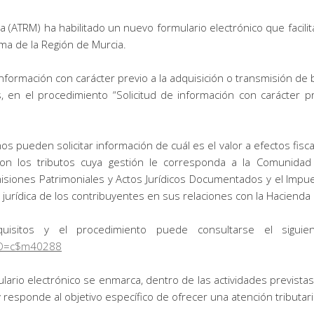
a (ATRM) ha habilitado un nuevo formulario electrónico que facilit
a de la Región de Murcia.
 información con carácter previo a la adquisición o transmisión de
, en el procedimiento “Solicitud de información con carácter p
s pueden solicitar información de cuál es el valor a efectos fisc
n con los tributos cuya gestión le corresponda a la Comunid
isiones Patrimoniales y Actos Jurídicos Documentados y el Impu
d jurídica de los contribuyentes en sus relaciones con la Hacienda 
uisitos y el procedimiento puede consultarse el sigui
O=c$m40288
rio electrónico se enmarca, dentro de las actividades previstas e
y responde al objetivo específico de ofrecer una atención tributar