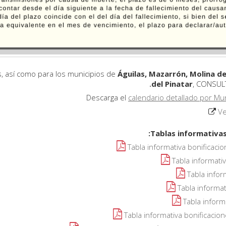
Águilas, Mazarrón, Molina de
del Pinatar
, CONSUL
calendario detallado por Mun
Ve
Tablas informativas 
Tabla informativa bonificac
Tabla informati
Tabla info
Tabla informa
Tabla inform
Tabla informativa bonificacio