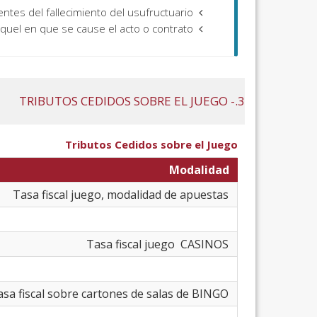
El mismo plazo será aplicable a las adquisiciones del usufructo pendientes del fallecimiento del usufructuario.
aquel en que se cause el acto o contrato.
En los demás supuestos, en el de
3.- TRIBUTOS CEDIDOS SOBRE EL JUEGO
Tributos Cedidos sobre el Juego
Modalidad
Tasa fiscal juego, modalidad de apuestas
Tasa fiscal juego CASINOS
Tasa fiscal sobre cartones de salas de BINGO