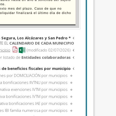
 Segura, Los Alcázares y San Pedro
Para el resto de tributos y demás ingresos, así como para los municipios de
*
TE EL
CALENDARIO DE CADA MUNICIPIO.
icipio
(modificado 02/07/2026)
Descarga el
r listado de
Entidades colaboradoras
de beneficios fiscales por municipio:
iones por DOMICILIACIÓN por municipios
va bonificaciones IIVTNU por municipios
rmativa exenciones IVTM por municipios
tiva bonificaciones IVTM por municipios
ativa bonificaciones IAE por municipios
nes IBI familia numerosa por municipios