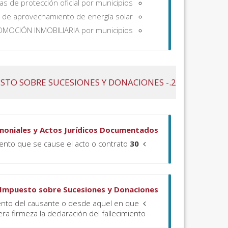
das de protección oficial por municipios
as de aprovechamiento de energía solar
OMOCIÓN INMOBILIARIA por municipios
2.- IMPUESTO DE TRANSMISIONES PATRIMONIALES Y ACTOS JURÍDICOS DOCUMENTADOS; IMPUESTO SOBRE SUCESIONES Y DONACIONES.
moniales y Actos Jurídicos Documentados
to que se cause el acto o contrato.
30 días hábiles
Impuesto sobre Sucesiones y Donaciones
miento del causante o desde aquel en que
Cuando se trate de adquisiciones por cause de muerte,
ra firmeza la declaración del fallecimiento.