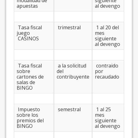
modalidad de
siguiente
apuestas
al devengo
Tasa fiscal
trimestral
1 al 20 del
juego
mes
CASINOS
siguiente
al devengo
Tasa fiscal
a la solicitud
contraido
sobre
del
por
cartones de
contribuyente
recaudado
salas de
BINGO
Impuesto
semestral
1 al 25
sobre los
mes
premios del
siguiente
BINGO
al devengo