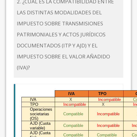
2. ¿CUÁL ES LA COMPATIBILIDAD ENTRE
LAS DISTINTAS MODALIDADES DEL
IMPUESTO SOBRE TRANSMISIONES
PATRIMONIALES Y ACTOS JURÍDICOS
DOCUMENTADOS (ITP Y AJD) Y EL
IMPUESTO SOBRE EL VALOR AÑADIDO
(IVA)?
IVA
TPO
O
IVA
X
Incompatible
Co
TPO
Incompatible
X
In
Operaciones
societarias
Compatible
Incompatible
(OS)
AJD (Cuota
Compatible
Incompatible
In
variable)
AJD (Cuota
Compatible
Compatible
Co