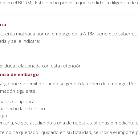
do en el BORM). Este hecho provoca que se dicte la diligencia d
ria
cuenta motivada por un embargo de la ATRM, tiene que saber que l
da y se le indicará:
er duda relacionada con esta retención
gencia de embargo
rgo que se remitió cuando se generó la orden de embargo. Por tant
rmación siguiente:
uales se aplicará
 ha hecho la retención
argo
aria, ya sea acudiendo a una de nuestras oficinas o mediante u
ente no ha quedado liquidado en su totalidad, se indica el import