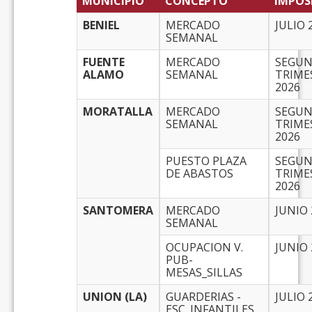
MUNICIPIO
CONCEPTO
IMPOS
BENIEL
MERCADO
JULIO 
SEMANAL
FUENTE
MERCADO
SEGU
ALAMO
SEMANAL
TRIME
2026
MORATALLA
MERCADO
SEGU
SEMANAL
TRIME
2026
PUESTO PLAZA
SEGU
DE ABASTOS
TRIME
2026
SANTOMERA
MERCADO
JUNIO 
SEMANAL
OCUPACION V.
JUNIO 
PUB-
MESAS_SILLAS
UNION (LA)
GUARDERIAS -
JULIO 
ESC. INFANTILES