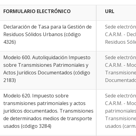
FORMULARIO ELECTRÓNICO
URL
Declaración de Tasa para la Gestión de
Sede electrón
Residuos Sólidos Urbanos (código
C.A.R.M. - De
4326)
Residuos Sóli
Modelo 600. Autoliquidación Impuesto
Sede electrón
sobre Transmisiones Patrimoniales y
C.A.R.M. - Mo
Actos Jurídicos Documentados (código
Transmisiones
2183)
Documentados
Modelo 620. Impuesto sobre
Sede electrón
transmisiones patrimoniales y actos
C.A.R.M. - Mo
jurídicos documentados. Transmisiones
patrimoniales
de determinados medios de transporte
Transmisione
usados (código 3284)
usados (carm.