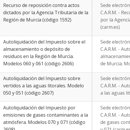
Recurso de reposición contra actos
Sede electrón
dictados por la Agencia Tributaria de la
C.A.R.M. - Re
Región de Murcia (código 1592)
por la Agenci
(carm.es)
Autoliquidación del Impuesto sobre el
Sede electrón
almacenamiento o depósito de
C.A.R.M. - Au
residuos en la Región de Murcia.
almacenamien
Modelos 060 y 061 (código 2606)
de Murcia. Mo
Autoliquidación del Impuesto sobre
Sede electrón
vertidos a las aguas litorales. Modelo
C.A.R.M. - Au
050 y 051 (código 2607)
a las aguas li
Autoliquidación del Impuesto por
Sede electrón
emisiones de gases contaminantes a la
C.A.R.M. - Au
atmósfera. Modelos 070 y 071 (código
de gases con
2608)
y 071 (carm.e