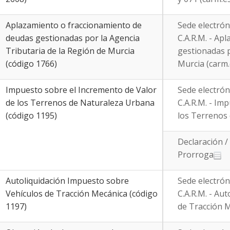
Aplazamiento o fraccionamiento de
Sede electrón
deudas gestionadas por la Agencia
C.A.R.M. - Ap
Tributaria de la Región de Murcia
gestionadas p
(código 1766)
Murcia (carm.
Impuesto sobre el Incremento de Valor
Sede electrón
de los Terrenos de Naturaleza Urbana
C.A.R.M. - Im
(código 1195)
los Terrenos 
Declaración /
Prorroga
Autoliquidación Impuesto sobre
Sede electrón
Vehículos de Tracción Mecánica (código
C.A.R.M. - Au
1197)
de Tracción M