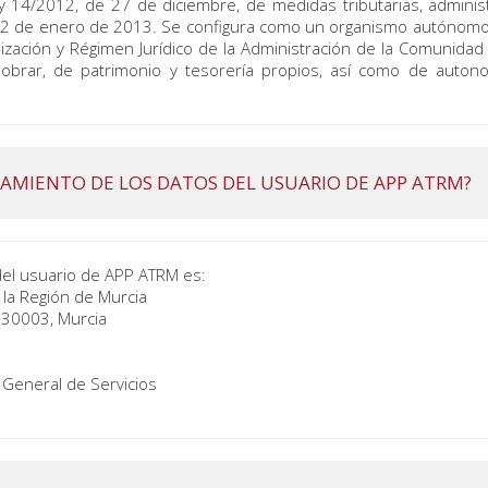
y 14/2012, de 27 de diciembre, de medidas tributarias, administ
el 2 de enero de 2013. Se configura como un organismo autónomo 
ización y Régimen Jurídico de la Administración de la Comunida
e obrar, de patrimonio y tesorería propios, así como de auton
ATAMIENTO DE LOS DATOS DEL USUARIO DE APP ATRM?
del usuario de APP ATRM es:
e la Región de Murcia
. 30003, Murcia
 General de Servicios