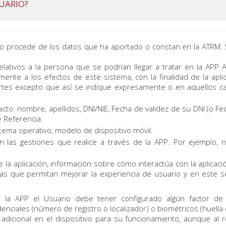
UARIO?
io procede de los datos que ha aportado o constan en la ATRM. 
elativos a la persona que se podrían llegar a tratar en la APP
amente a los efectos de este sistema, con la finalidad de la aplic
tes excepto que así se indique expresamente o en aquellos cas
tacto: nombre, apellidos, DNI/NIE, Fecha de validez de su DNI (o 
 Referencia.
istema operativo, modelo de dispositivo móvil.
 en las gestiones que realice a través de la APP. Por ejemplo,
de la aplicación, información sobre cómo interactúa con la aplicac
cas que permitan mejorar la experiencia de usuario y en este se
 la APP el Usuario debe tener configurado algún factor de a
ciales (número de registro o localizador) o biométricos (huella dig
dicional en el dispositivo para su funcionamiento, aunque al re