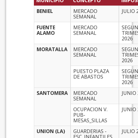
MUNICIPIO
CONCEPTO
IMPOS
BENIEL
MERCADO
JULIO 
SEMANAL
FUENTE
MERCADO
SEGU
ALAMO
SEMANAL
TRIME
2026
MORATALLA
MERCADO
SEGU
SEMANAL
TRIME
2026
PUESTO PLAZA
SEGU
DE ABASTOS
TRIME
2026
SANTOMERA
MERCADO
JUNIO 
SEMANAL
OCUPACION V.
JUNIO 
PUB-
MESAS_SILLAS
UNION (LA)
GUARDERIAS -
JULIO 
ESC. INFANTILES