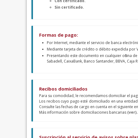
Con certificado.
Sin certificado.
Formas de pago:
Por Internet, mediante el servicio de banca electró
Mediante tarjeta de crédito o débito expedida por V
Presentando este documento en cualquier oficina de
Sabadell, CaixaBank, Banco Santander, BBVA, Caja Ru
Recibos domiciliados
Para su comodidad, le recomendamos domiciliar el pago
Los recibos cuyo pago esté domiciliado en una entidad 
Consulte las fechas de cargo en cuenta en el siguiente e
Más información sobre domiciliaciones bancarias
(ver)
.
Suscripción al servicio de avisos sobre pl