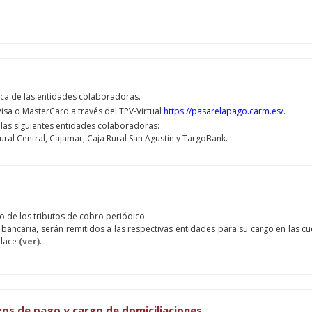
nica de las entidades colaboradoras.
isa o MasterCard a través del TPV-Virtual
https://pasarelapago.carm.es/.
 las siguientes entidades colaboradoras:
ral Central, Cajamar, Caja Rural San Agustin y TargoBank.
 de los tributos de cobro periódico.
bancaria, serán remitidos a las respectivas entidades para su cargo en las cu
nlace
(ver)
.
azos de pago y cargo de domiciliaciones