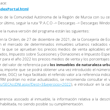
lace:
ndexPortal.html
rio de la Comunidad Autónoma de la Región de Murcia con su cert
y, por último, seguir la ruta “P.A.C.O -> Descargas -> Descargas Win
e la nueva versión del programa están las siguientes:
n la Orden, de 27 de diciembre de 2021, de la Consejería de Econ
n el mercado de determinados inmuebles urbanos radicados e
 la que se aprueban los precios medios de venta aplicables en
tados, Impuesto sobre Sucesiones y Donaciones e Impuesto Espe
zar para el año 2022 los precios medios de venta y los porcentajes
 del valor de referencia para
los inmuebles de naturaleza urba
cia, importe que se podrá obtener una vez introducido el número
nte, DGC) se haya facilitado el referido valor a la referencia indi
ATRM podrían no estar actualizados, se recomienda consultar el 
os/SECAccDNI.aspx?Dest=3&ejercicio=2022
), e introducir en la c
erencia asociado al inmueble, la información relativa a la desc
abilitada, no siendo posible su cumplimentación.