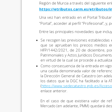
Región de Murcia a través del siguiente en
https://etributos.carm.es/etributos/i
Una vez han entrado en el Portal Tributa
“Portal”, acceder al perfil “Profesional”, 
Entre las principales novedades que incluy
Se recogen las previsiones establecidas e
que se aprueban los precios medios e
HFP/1442/2021, de 20 de diciembre, por
Patrimoniales y Actos Jurídicos Documen
en virtud de la cual se procede a actuali
Como consecuencia de la entrada en vigor
una casilla denominada valor de referen
la Dirección General de Catastro (en adela
los datos que la DGC ha facilitado a la 
(
https://www.sedecatastro.gob.es/Acces
enlace anterior.
En el caso de que existiera valor de ref
Mercado (en adelante, PMM) quedará desh