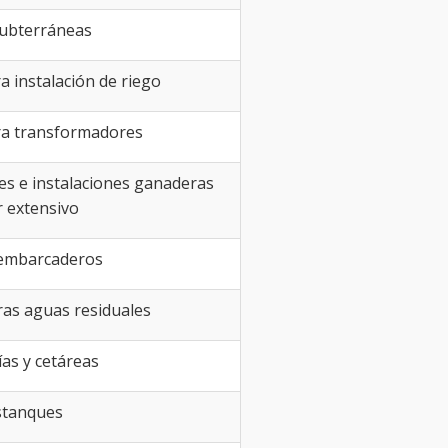
ubterráneas
a instalación de riego
ra transformadores
nes e instalaciones ganaderas
r extensivo
 embarcaderos
as aguas residuales
ías y cetáreas
stanques