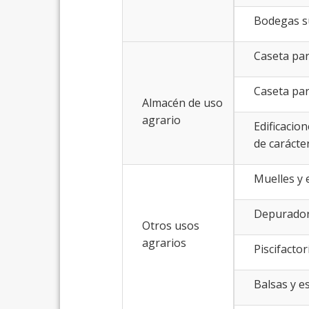
Bodegas s
Caseta par
Caseta pa
Almacén de uso
agrario
Edificacio
de carácte
Muelles y
Depurador
Otros usos
agrarios
Piscifactor
Balsas y e