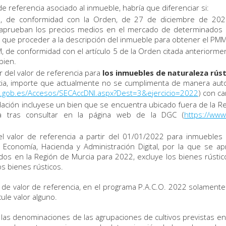
e referencia asociado al inmueble, habría que diferenciar si:
, de conformidad con la Orden, de 27 de diciembre de 2021
se aprueban los precios medios en el mercado de determinados
 que proceder a la descripción del inmueble para obtener el PM
 de conformidad con el artículo 5 de la Orden citada anteriormen
bien.
 del valor de referencia para
los inmuebles de naturaleza rúst
cia, importe que actualmente no se cumplimenta de manera auto
o.gob.es/Accesos/SECAccDNI.aspx?Dest=3&ejercicio=2022
) con c
ación incluyese un bien que se encuentra ubicado fuera de la Reg
ra tras consultar en la página web de la DGC (
https://www
l valor de referencia a partir del 01/01/2022 para inmuebles 
 Economía, Hacienda y Administración Digital, por la que se 
s en la Región de Murcia para 2022, excluye los bienes rústico
s bienes rústicos.
de valor de referencia, en el programa P.A.C.O. 2022 solamente 
cule valor alguno.
o las denominaciones de las agrupaciones de cultivos previstas 