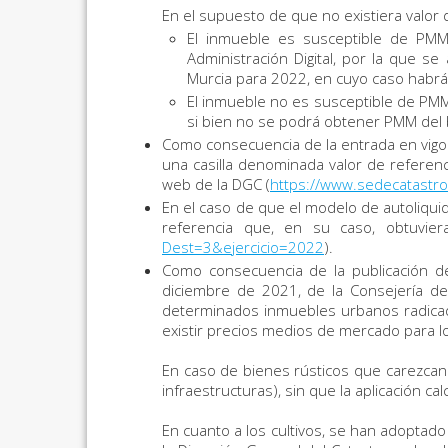
En el supuesto de que no existiera valor d
El inmueble es susceptible de PMM
Administración Digital, por la que 
Murcia para 2022, en cuyo caso habrá
El inmueble no es susceptible de PMM,
si bien no se podrá obtener PMM del 
Como consecuencia de la entrada en vigor
una casilla denominada valor de referen
web de la DGC (
https://www.sedecatastr
En el caso de que el modelo de autoliquid
referencia que, en su caso, obtuvie
Dest=3&ejercicio=2022
).
Como consecuencia de la publicación de
diciembre de 2021, de la Consejería de
determinados inmuebles urbanos radicado
existir precios medios de mercado para lo
En caso de bienes rústicos que carezcan 
infraestructuras), sin que la aplicación cal
En cuanto a los cultivos, se han adoptad