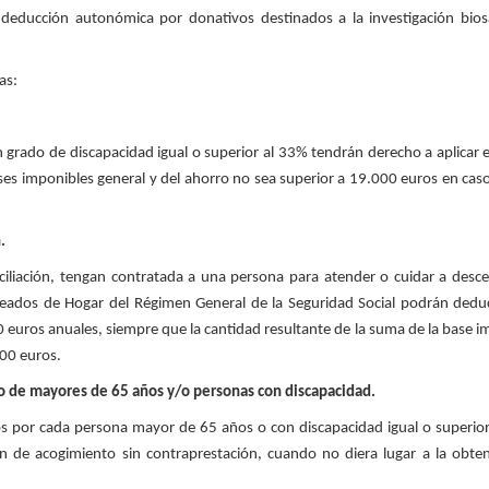
 deducción autonómica por donativos destinados a la investigación biosa
as:
 grado de discapacidad igual o superior al 33% tendrán derecho a aplicar 
es imponibles general y del ahorro no sea superior a 19.000 euros en caso
.
ciliación, tengan contratada a una persona para atender o cuidar a des
leados de Hogar del Régimen General de la Seguridad Social podrán deduci
0 euros anuales, siempre que la cantidad resultante de la suma de la base im
000 euros.
o de mayores de 65 años y/o personas con discapacidad.
s por cada persona mayor de 65 años o con discapacidad igual o superior
en de acogimiento sin contraprestación, cuando no diera lugar a la ob