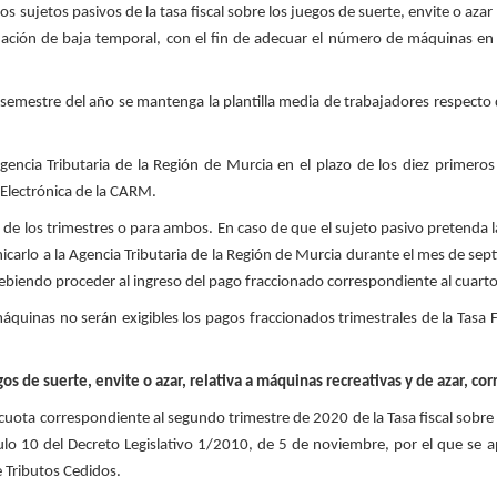
los sujetos pasivos de la tasa fiscal sobre los juegos de suerte, envite o 
ación de baja temporal, con el fin de adecuar el número de máquinas en p
 semestre del año se mantenga la plantilla media de trabajadores respecto d
encia Tributaria de la Región de Murcia en el plazo de los diez primeros
 Electrónica de la CARM.
 de los trimestres o para ambos. En caso de que el sujeto pasivo pretenda la
arlo a la Agencia Tributaria de la Región de Murcia durante el mes de sep
debiendo proceder al ingreso del pago fraccionado correspondiente al cuarto
áquinas no serán exigibles los pagos fraccionados trimestrales de la Tasa F
uegos de suerte, envite o azar, relativa a máquinas recreativas y de azar, 
cuota correspondiente al segundo trimestre de 2020 de la Tasa fiscal sobre l
ículo 10 del Decreto Legislativo 1/2010, de 5 de noviembre, por el que se 
e Tributos Cedidos.