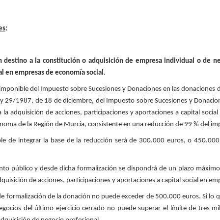
es
:
 destino a la constitución o adquisición de empresa individual o de ne
ial en empresas de economía social.
 imponible del Impuesto sobre Sucesiones y Donaciones en las donaciones 
la Ley 29/1987, de 18 de diciembre, del Impuesto sobre Sucesiones y Donacio
a la adquisición de acciones, participaciones y aportaciones a capital soc
tónoma de la Región de Murcia, consistente en una reducción de 99 % del i
le de integrar la base de la reducción será de 300.000 euros, o 450.00
o público y desde dicha formalización se dispondrá de un plazo máximo d
quisición de acciones, participaciones y aportaciones a capital social en e
 de formalización de la donación no puede exceder de 500.000 euros. Si lo 
negocios del último ejercicio cerrado no puede superar el límite de tres 