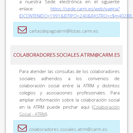
a nuestra Sede electrónica en el siguiente
enlace:
https://sede.carm.es/web/pagina?
IDCONTENIDO=1991&IDTIPO=240&RASTRO=c$m40288.
cartasdepagoatrm@listas.carm.es
COLABORADORES.SOCIALES.ATRM@CARM.ES
Para atender las consultas de los colaboradores
sociales adheridos a los convenios de
colaboración social entre la ATRM y distintos
colegios y asociaciones profesionales. Para
ampliar información sobre la colaboración social
en la ATRM puede pinchar aquí (
Colaboración
Social - ATRM
).
colaboradores.sociales.atrm@carm.es