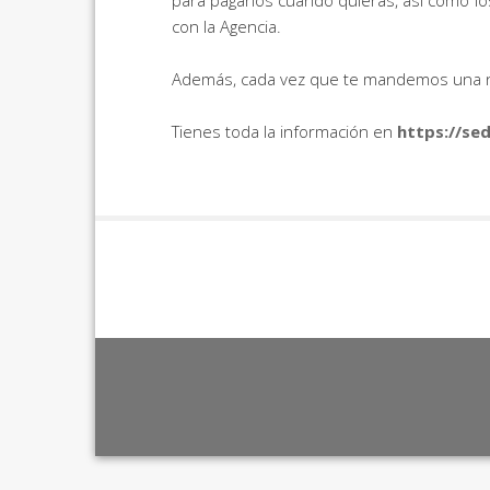
para pagarlos cuando quieras, así como los
con la Agencia.
Además, cada vez que te mandemos una not
Tienes toda la información en
https://s