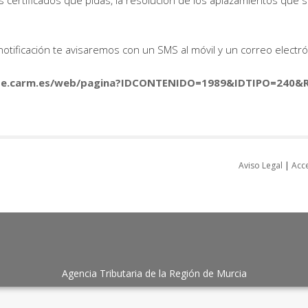
 certificados que pidas, la resolución de los aplazamientos que s
ificación te avisaremos con un SMS al móvil y un correo electr
ede.carm.es/web/pagina?IDCONTENIDO=1989&IDTIPO=240
Aviso Legal
|
Acce
Agencia Tributaria de la Región de Murcia