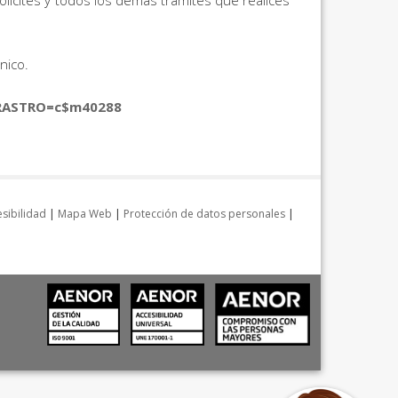
olicites y todos los demás trámites que realices
ónico.
&RASTRO=c$m40288
sibilidad
|
Mapa Web
|
Protección de datos personales
|