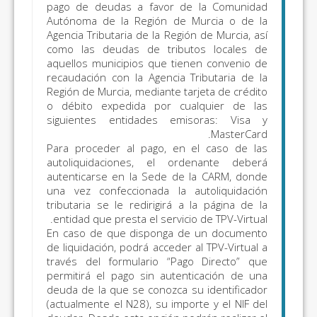
pago de deudas a favor d
Autonómicos y
Autónoma de la Región de 
Cedidos:
Tasa Fiscal
Agencia Tributaria de la Regió
como las deudas de tribu
del Juego (modelos
aquellos municipios que tie
043, 044, 045, 047,
recaudación con la Agencia T
141, 142); Impuesto
Región de Murcia, mediante ta
Regional sobre los
o débito expedida por cu
siguientes entidades emi
Premios del Bingo
(modelo 046);
Para proceder al pago, en 
Impuestos Medio
autoliquidaciones, el or
Ambientales
autenticarse en la Sede de
una vez confeccionada la a
(modelos 050, 051,
tributaria se le redirigirá a
060, 061, 070 y 071)
entidad que presta el servici
En caso de que disponga d
os
Todos los
Todo lo incluido en
de liquidación, podrá acceder 
os
través del formulario “Pag
conceptos
el apartado
permitirá el pago sin auten
“Autoliquidaciones
deuda de la que se conozca s
y liquidaciones
(actualmente el N28), su impo
objeto de pago”