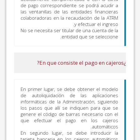
“Autoliquidaciones
de pago correspondiente se
las ventanillas de las entid
y liquidaciones
colaboradoras en la recauda
objeto de pago”
y efe
excepto:
No se necesita ser titular de 
entidad qu
Autoliquidaciones
Tributos
Autonómicos y
Cedidos:
Tasa Fiscal
del Juego (modelos
043, 044, 045, 047,
141, 142); Impuesto
En primer lugar, se debe ob
Regional sobre los
de autoliquidación de la
Premios del Bingo
informáticas de la Administr
los pasos que allí se indiq
(modelo 046);
genere el código de barras n
Impuestos Medio
que efectuar el pago e
Ambientales
(modelos 050, 051,
En segundo lugar, se debe
tarjeta bancaria en los caje