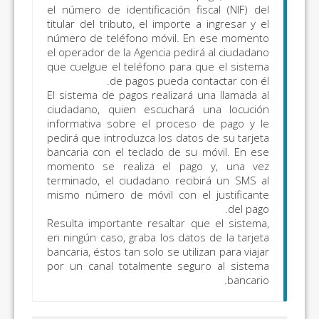
046); Impuestos
el número de identificación 
titular del tributo, el import
Medio Ambientales
número de teléfono móvil. 
(modelos 050, 051,
el operador de la Agencia ped
060, 061, 070 y 071)
que cuelgue el teléfono para
de pagos pueda c
os
Todos los
El sistema de pagos realizar
Todo lo incluido en
os
conceptos
ciudadano, quien escuchar
el apartado
informativa sobre el proce
“Autoliquidaciones
pedirá que introduzca los dat
y liquidaciones
bancaria con el teclado de s
momento se realiza el pa
objeto de pago”
terminado, el ciudadano rec
excepto:
mismo número de móvil con 
Autoliquidaciones
Resulta importante resaltar 
Tributos
en ningún caso, graba los dat
Autonómicos y
bancaria, éstos tan solo se uti
Cedidos:
Tasa Fiscal
por un canal totalmente se
del Juego (modelos
043, 044, 045, 047,
141, 142); Impuesto