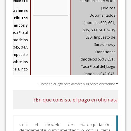
excepto:
Autoliquidaciones
Tributos
Autonómicos y
Cedidos:
Tasa Fiscal
del Juego (modelos
043, 044, 045, 047,
141, 142); Impuesto
Regional sobre los
Premios del Bingo
(modelo 046);
Impuestos Medio
Pinche en el logo para acced
Ambientales
(modelos 050, 051,
060, 061, 070 y 071)
os
Todos los
Todo lo incluido en
Con el modelo de aut
os
conceptos
el apartado
debidamente cumplimentado 