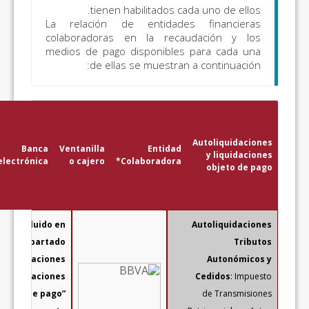
tienen habilitados c
La relación de entidade
colaboradoras en la reca
medios de pago disponibles
de ellas se muestran
Pago
con
tarjeta
Banca
Ventanilla
Entidad
Domiciliación
electrónica
o cajero
Colaboradora*
TPV
oficinas
ATRM
os
Todos los
Todo lo incluido en
os
conceptos
el apartado
“Autoliquidaciones
y liquidaciones
objeto de pago”