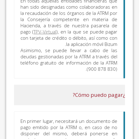
En todas aquellas entidades 
han sido designadas como c
la recaudación de los órgano
la Consejería competente
Hacienda, a través de nues
pago (
TPV-Virtual
), en la que
con tarjeta de crédito o débi
la aplic
Asimismo, se puede llevar
deudas gestionadas por la AT
teléfono gratuito de informa
En primer lugar, necesitará 
pago emitido por la ATRM o
disponer del mismo, debe