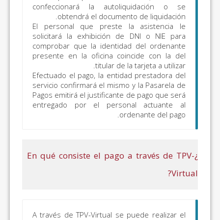
043, 044, 045, 047,
confeccionará la autoliq
obtendrá el documento
141, 142); Impuesto
El personal que preste la
Regional sobre los
solicitará la exhibición de
Premios del Bingo
comprobar que la identidad
(modelo 046);
presente en la oficina coin
titular de la
Impuestos Medio
Efectuado el pago, la entida
Ambientales
servicio confirmará el mismo 
(modelos 050, 051,
Pagos emitirá el justificante 
060, 061, 070 y 071)
entregado por el persona
ord
os
Todos los
Todo lo incluido en
os
conceptos
el apartado
“Autoliquidaciones
¿En qué consiste el pago 
y liquidaciones
objeto de pago”
excepto:
Autoliquidaciones
A través de TPV-Virtual se p
Tributos