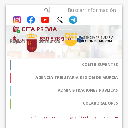
CITA PREVIA
900 878 830
(9:00-18:30*)
AGENCIA TRIBUTARI
ADMINIST
¿Dónde y cómo puedo pagar?