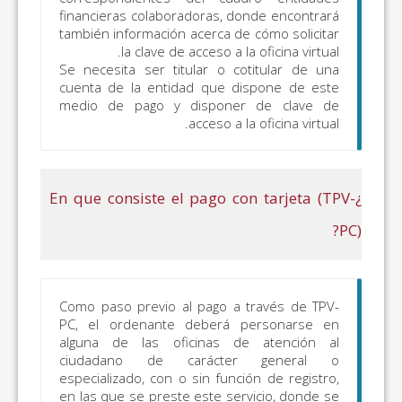
financieras colaboradoras, d
(modelo 046);
también información acerca d
Impuestos Medio
la clave de acceso a l
Ambientales
Se necesita ser titular o c
cuenta de la entidad que d
(modelos 050, 051,
medio de pago y dispone
060, 061, 070 y 071)
acceso a l
os
Todos los
Todo lo incluido en
os
conceptos
el apartado
¿En que consiste el pago c
“Autoliquidaciones
y liquidaciones
objeto de pago”
excepto:
Autoliquidaciones
Como paso previo al pago a
Tributos
PC, el ordenante deberá 
alguna de las oficinas d
Autonómicos y
ciudadano de carácte
Cedidos:
Tasa Fiscal
especializado, con o sin func
del Juego (modelos
en las que se preste este se