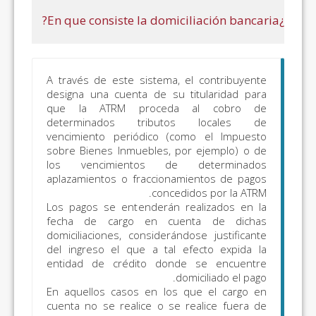
Regional sobre los
Premios del Bingo
(modelo 046);
Impuestos Medio
A través de este sistema, e
Ambientales
designa una cuenta de su t
(modelos 050, 051,
que la ATRM proceda 
060, 061, 070 y 071)
determinados tributo
vencimiento periódico (co
sobre Bienes Inmuebles, po
los vencimientos de 
aplazamientos o fraccionam
concedi
Los pagos se entenderán re
fecha de cargo en cuen
domiciliaciones, consideránd
del ingreso el que a tal e
entidad de crédito donde
dom
En aquellos casos en los q
cuenta no se realice o se r