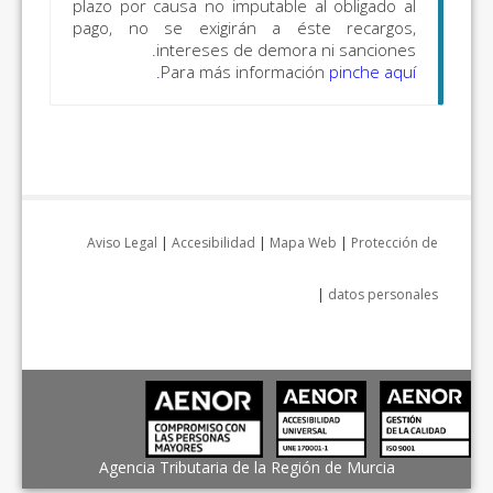
plazo por causa no imputable
pago, no se exigirán a é
intereses de demo
Para más informa
Aviso Legal
|
Accesibilidad
|
Map
Agencia Tributaria de la Re