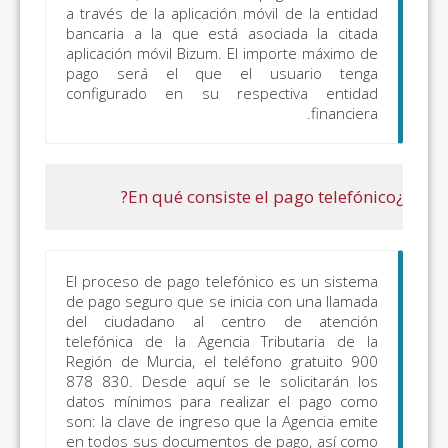
a través de la aplicación móv
060, 061, 070 y 071)
bancaria a la que está aso
aplicación móvil Bizum. El i
os
Todos los
pago será el que el u
Todo lo incluido en
os
conceptos
configurado en su respe
el apartado
“Autoliquidaciones
y liquidaciones
objeto de pago”
excepto:
Autoliquidaciones
Tributos
El proceso de pago telefónic
Autonómicos y
de pago seguro que se inicia
Cedidos:
Tasa Fiscal
del ciudadano al centr
del Juego (modelos
telefónica de la Agencia T
044, 047, 141, 142);
Región de Murcia, el teléfo
878 830. Desde aquí se le 
Impuesto Regional
datos mínimos para realiza
sobre los Premios
son: la clave de ingreso que 
del Bingo (modelo
en todos sus documentos de