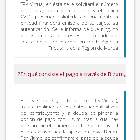
el apartado
TPV-Virtual, en ésta se le sol
de tarjeta, fecha de caduci
“Autoliquidaciones
CVC2, pudiendo solicitarle a
y liquidaciones
entidad financiera emisora d
objeto de pago”
autenticación. Se le informa
excepto:
de los datos anteriores es
los sistemas de informació
Autoliquidaciones
Tributaria de la 
Tributos
Autonómicos y
Cedidos:
Tasa Fiscal
del Juego (modelos
043, 044, 045, 047,
141, 142); Impuesto
Regional sobre los
A través del siguiente enla
tras cumplimentar los datos 
Premios del Bingo
del contribuyente y la deud
(modelo 046);
opción de pago con Bizum, t
Impuestos Medio
que añadir el número de te
Ambientales
que está asociada la aplicac
Por último, se confirmará el 
(modelos 050, 051,