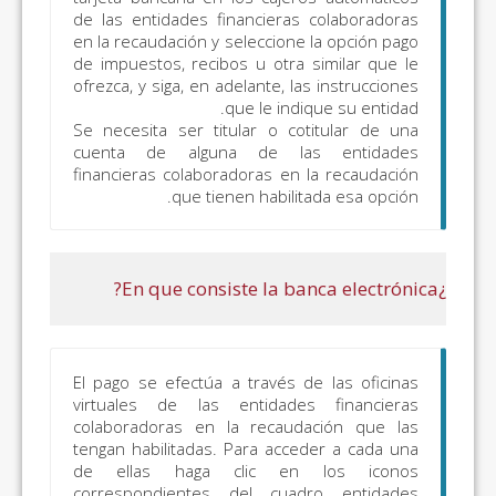
060, 061, 070 y 071)
de las entidades financiera
en la recaudación y seleccion
de impuestos, recibos u otra
ofrezca, y siga, en adelante, 
os
Todos los
Todo lo incluido en
que le in
os
conceptos
el apartado
Se necesita ser titular o c
“Autoliquidaciones
cuenta de alguna de l
financieras colaboradoras en
y liquidaciones
que tienen habili
objeto de pago”
excepto:
Autoliquidaciones
Tributos
Autonómicos y
Cedidos:
Tasa Fiscal
El pago se efectúa a través 
del Juego (modelos
virtuales de las entidad
043, 044, 045, 047,
colaboradoras en la recau
141, 142); Impuesto
tengan habilitadas. Para acc
Regional sobre los
de ellas haga clic e
correspondientes del cua
Premios del Bingo