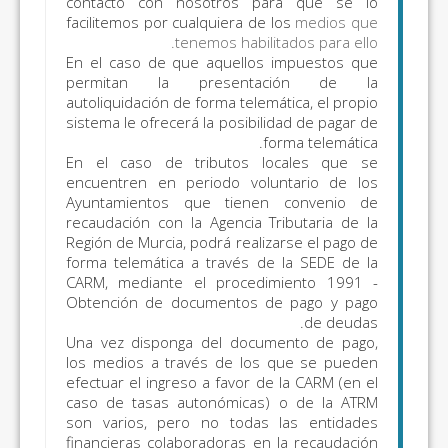
contacto con nosotros p
facilitemos por cualquiera de
tenemos habili
En el caso de que aquellos
permitan la present
autoliquidación de forma telem
sistema le ofrecerá la posibil
f
En el caso de tributos l
encuentren en periodo vol
Ayuntamientos que tiene
recaudación con la Agencia T
Región de Murcia, podrá reali
forma telemática a través d
CARM, mediante el proced
Obtención de documentos 
Una vez disponga del docu
los medios a través de los
efectuar el ingreso a favor d
caso de tasas autonómicas
son varios, pero no todas
financieras colaboradoras en