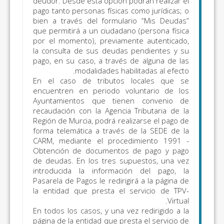
deudor. Desde esta opción po
pago tanto personas físicas c
excepto:
bien a través del formular
Autoliquidaciones
que permitirá a un ciudadano
por el momento), previamen
Tributos
la consulta de sus deudas 
Autonómicos y
pago, en su caso, a través d
Cedidos:
Tasa Fiscal
modalidades habil
del Juego (modelos
En el caso de tributos l
encuentren en periodo vol
043, 044, 045, 047,
Ayuntamientos que tiene
141, 142); Impuesto
recaudación con la Agencia T
Regional sobre los
Región de Murcia, podrá reali
Premios del Bingo
forma telemática a través d
CARM, mediante el proced
(modelo 046);
Obtención de documentos 
Impuestos Medio
de deudas. En los tres sup
Ambientales
introducida la informació
(modelos 050, 051,
Pasarela de Pagos le redirigir
la entidad que presta el s
060, 061, 070 y 071)
En todos los casos, y una vez
os
No
Todo lo incluido en
página de la entidad que prest
os
disponible