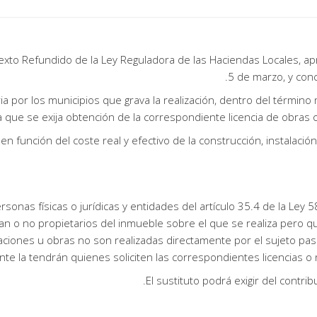
Texto Refundido de la Ley Reguladora de las Haciendas Locales, ap
5 de marzo, y con
ria por los municipios que grava la realización, dentro del término 
a que se exija obtención de la correspondiente licencia de obras o 
n función del coste real y efectivo de la construcción, instalación u
sonas físicas o jurídicas y entidades del artículo 35.4 de la Ley
ean o no propietarios del inmueble sobre el que se realiza pero q
alaciones u obras no son realizadas directamente por el sujeto pas
nte la tendrán quienes soliciten las correspondientes licencias o r
El sustituto podrá exigir del contrib