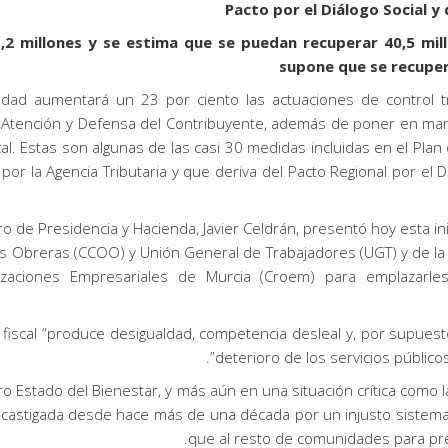
Pacto por el Diálogo Social y
,2 millones y se estima que se puedan recuperar 40,5 mil
supone que se recuper
dad aumentará un 23 por ciento las actuaciones de control tr
e Atención y Defensa del Contribuyente, además de poner en ma
cal. Estas son algunas de las casi 30 medidas incluidas en el Plan
por la Agencia Tributaria y que deriva del Pacto Regional por el
ro de Presidencia y Hacienda, Javier Celdrán, presentó hoy esta in
 Obreras (CCOO) y Unión General de Trabajadores (UGT) y de la
zaciones Empresariales de Murcia (Croem) para emplazarles
 fiscal “produce desigualdad, competencia desleal y, por supuesto
deterioro de los servicios público
stro Estado del Bienestar, y más aún en una situación crítica co
 castigada desde hace más de una década por un injusto sistem
que al resto de comunidades para pre