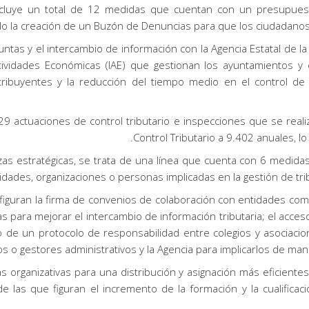
 incluye un total de 12 medidas que cuentan con un presupue
plo la creación de un Buzón de Denuncias para que los ciudadanos
ntas y el intercambio de información con la Agencia Estatal de la
ividades Económicas (IAE) que gestionan los ayuntamientos y 
ibuyentes y la reducción del tiempo medio en el control de t
629 actuaciones de control tributario e inspecciones que se rea
Control Tributario a 9.402 anuales, 
nzas estratégicas, se trata de una línea que cuenta con 6 medid
dades, organizaciones o personas implicadas en la gestión de tribu
 figuran la firma de convenios de colaboración con entidades com
s para mejorar el intercambio de información tributaria; el acceso 
o de un protocolo de responsabilidad entre colegios y asociaci
 o gestores administrativos y la Agencia para implicarlos de manera
s organizativas para una distribución y asignación más eficient
las que figuran el incremento de la formación y la cualificació