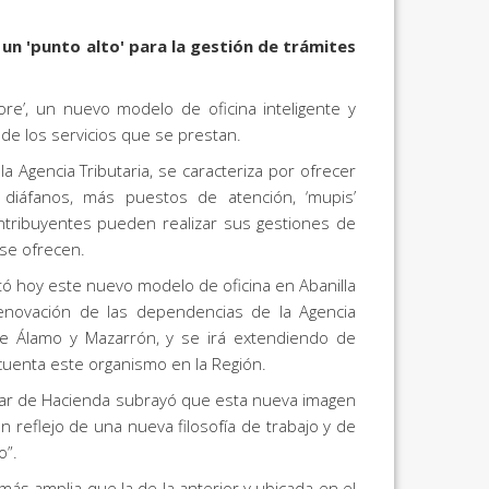
un 'punto alto' para la gestión de trámites
tore’, un nuevo modelo de oficina inteligente y
 de los servicios que se prestan.
a Agencia Tributaria, se caracteriza por ofrecer
diáfanos, más puestos de atención, ‘mupis’
contribuyentes pueden realizar sus gestiones de
se ofrecen.
ntó hoy este nuevo modelo de oficina en Abanilla
 renovación de las dependencias de la Agencia
ente Álamo y Mazarrón, y se irá extendiendo de
 cuenta este organismo en la Región.
titular de Hacienda subrayó que esta nueva imagen
n reflejo de una nueva filosofía de trabajo y de
o”.
ás amplia que la de la anterior y ubicada en el