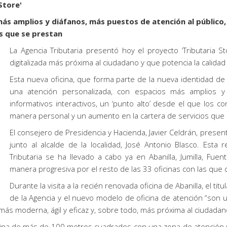
Store'
ás amplios y diáfanos, más puestos de atención al público, 
os que se prestan
La Agencia Tributaria presentó hoy el proyecto ‘Tributaria S
digitalizada más próxima al ciudadano y que potencia la calidad
Esta nueva oficina, que forma parte de la nueva identidad de l
una atención personalizada, con espacios más amplios y 
informativos interactivos, un ‘punto alto’ desde el que los 
manera personal y un aumento en la cartera de servicios que 
El consejero de Presidencia y Hacienda, Javier Celdrán, prese
junto al alcalde de la localidad, José Antonio Blasco. Esta
Tributaria se ha llevado a cabo ya en Abanilla, Jumilla, Fu
manera progresiva por el resto de las 33 oficinas con las que
Durante la visita a la recién renovada oficina de Abanilla, el 
de la Agencia y el nuevo modelo de oficina de atención “son u
 más moderna, ágil y eficaz y, sobre todo, más próxima al ciudadan
ficina de más de 100 metros cuadrados con una zona de atención m