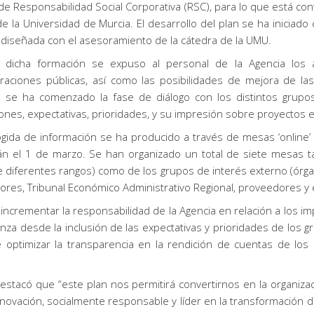
de Responsabilidad Social Corporativa (RSC), para lo que está co
e la Universidad de Murcia. El desarrollo del plan se ha iniciado
 diseñada con el asesoramiento de la cátedra de la UMU.
 dicha formación se expuso al personal de la Agencia los
traciones públicas, así como las posibilidades de mejora de la
 se ha comenzado la fase de diálogo con los distintos grupos 
ones, expectativas, prioridades, y su impresión sobre proyectos 
ogida de información se ha producido a través de mesas ‘online
rán el 1 de marzo. Se han organizado un total de siete mesas t
de diferentes rangos) como de los grupos de interés externo (ór
dores, Tribunal Económico Administrativo Regional, proveedores y 
 incrementar la responsabilidad de la Agencia en relación a los i
nza desde la inclusión de las expectativas y prioridades de los g
e optimizar la transparencia en la rendición de cuentas de los
, destacó que “este plan nos permitirá convertirnos en la organiza
innovación, socialmente responsable y líder en la transformación dig