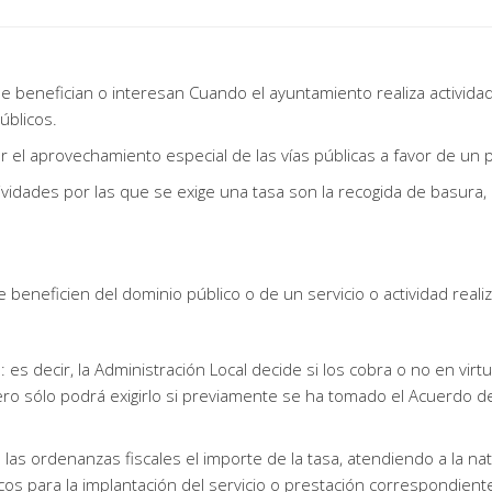
e benefician o interesan Cuando el ayuntamiento realiza activida
úblicos.
 el aprovechamiento especial de las vías públicas a favor de un pa
dades por las que se exige una tasa son la recogida de basura, la
 beneficien del dominio público o de un servicio o actividad reali
: es decir, la Administración Local decide si los cobra o no en vi
ero sólo podrá exigirlo si previamente se ha tomado el Acuerdo d
as ordenanzas fiscales el importe de la tasa, atendiendo a la nat
os para la implantación del servicio o prestación correspondient