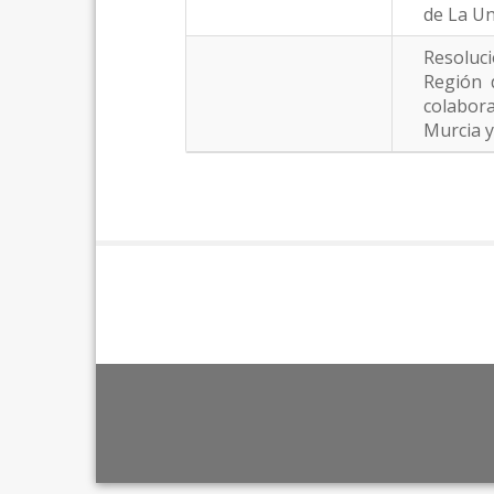
de La Un
Resoluci
Región 
colabora
Murcia y