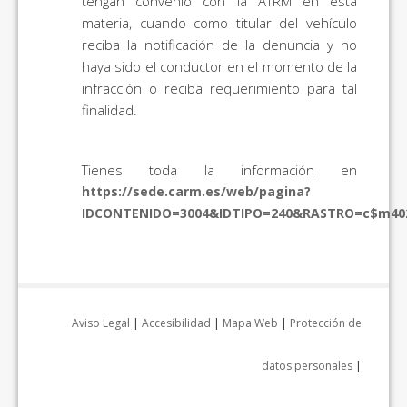
tengan convenio con la ATRM en esta
materia, cuando como titular del vehículo
reciba la notificación de la denuncia y no
haya sido el conductor en el momento de la
infracción o reciba requerimiento para tal
finalidad.
Tienes toda la información en
https://sede.carm.es/web/pagina?
IDCONTENIDO=3004&IDTIPO=240&RASTRO=c$m40
Aviso Legal
|
Accesibilidad
|
Mapa Web
|
Protección de
datos personales
|