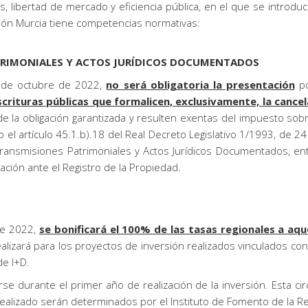
, libertad de mercado y eficiencia pública, en el que se introdu
ón Murcia tiene competencias normativas:
TRIMONIALES Y ACTOS JURÍDICOS DOCUMENTADOS
2 de octubre de 2022,
no será obligatoria la presentación
po
scrituras públicas que formalicen, exclusivamente, la canc
e la obligación garantizada y resulten exentas del impuesto sobr
el artículo 45.1.b).18 del Real Decreto Legislativo 1/1993, de 2
ransmisiones Patrimoniales y Actos Jurídicos Documentados, ent
ción ante el Registro de la Propiedad.
de 2022,
se bonificará el 100% de las tasas regionales a aq
realizará para los proyectos de inversión realizados vinculados c
e I+D.
arse durante el primer año de realización de la inversión. Esta ci
realizado serán determinados por el Instituto de Fomento de la Re