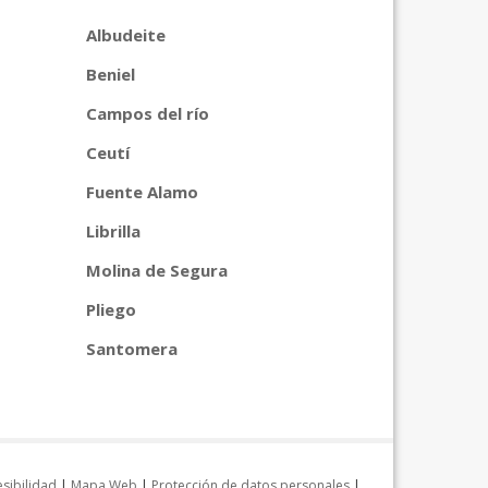
Albudeite
Beniel
Campos del río
Ceutí
Fuente Alamo
Librilla
Molina de Segura
Pliego
Santomera
sibilidad
|
Mapa Web
|
Protección de datos personales
|