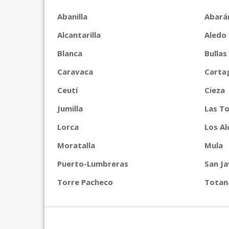
Abanilla
Abará
Alcantarilla
Aledo
Blanca
Bullas
Caravaca
Carta
Ceutí
Cieza
Jumilla
Las To
Lorca
Los Al
Moratalla
Mula
Puerto-Lumbreras
San Ja
Torre Pacheco
Totan