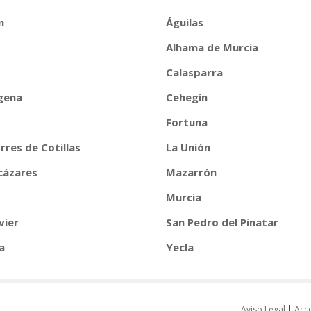
n
Águilas
Alhama de Murcia
Calasparra
gena
Cehegín
Fortuna
rres de Cotillas
La Unión
cázares
Mazarrón
Murcia
vier
San Pedro del Pinatar
a
Yecla
Aviso Legal
|
Acce